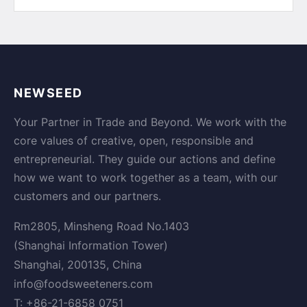
NEWSEED
Your Partner in Trade and Beyond. We work with the
core values of creative, open, responsible and
entrepreneurial. They guide our actions and define
how we want to work together as a team, with our
customers and our partners.
Rm2805, Minsheng Road No.1403
(Shanghai Information Tower)
Shanghai, 200135, China
info@foodsweeteners.com
T: +86-21-6858 0751