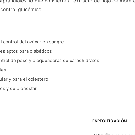
tprandiales, lo que convierte al extracto de hoja de morer
 control glucémico.
 control del azúcar en sangre
es aptos para diabéticos
ntrol de peso y bloqueadoras de carbohidratos
les
lar y para el colesterol
es y de bienestar
ESPECIFICACIÓN