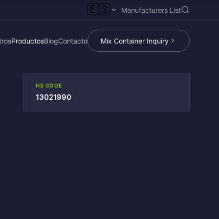
🇪🇸
Manufacturers List
tros
Productos
Blog
Contacto
Mix Container Inquiry
HS CODE
13021990