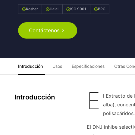
Kosher
Halal
ISO 9001
BRC
Contáctenos
Introducción
Usos
Especificaciones
Otras Con
E
l Extracto de
Introducción
alba), concen
polisacáridos.
El DNJ inhibe selecti