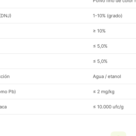
Polvo fino de color
 (DNJ)
1-10% (grado)
≥ 10%
≤ 5,0%
≤ 5,0%
cción
Agua / etanol
omo Pb)
≤ 2 mg/kg
laca
≤ 10.000 ufc/g