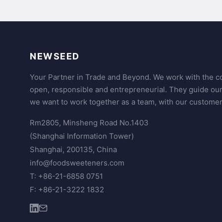
NEWSEED
Your Partner in Trade and Beyond. We work with the co
open, responsible and entrepreneurial. They guide ou
we want to work together as a team, with our customer
Rm2805, Minsheng Road No.1403
(Shanghai Information Tower)
Shanghai, 200135, China
info@foodsweeteners.com
T: +86-21-6858 0751
F: +86-21-3222 1832