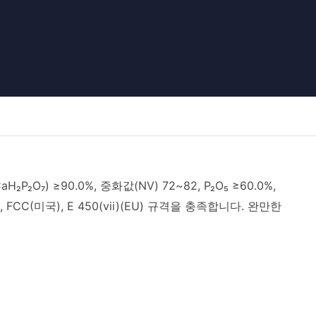
₂P₂O₇) ≥90.0%, 중화값(NV) 72~82, P₂O₅ ≥60.0%,
 FCC(미국), E 450(vii)(EU) 규격을 충족합니다. 완만한