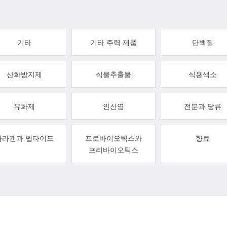
기타
기타 주력 제품
단백질
산화방지제
식물추출물
식용색소
유화제
인산염
전분과 당류
콜라겐과 펩타이드
프로바이오틱스와
향료
프리바이오틱스