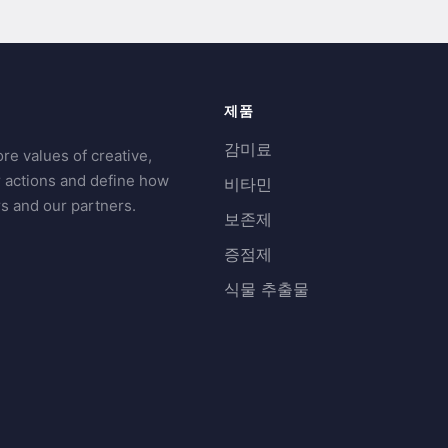
제품
감미료
re values of creative,
r actions and define how
비타민
s and our partners.
보존제
증점제
식물 추출물