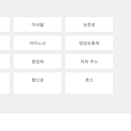
미네랄
보존료
아미노산
영양보충제
증점제
차와 주스
향신료
효소