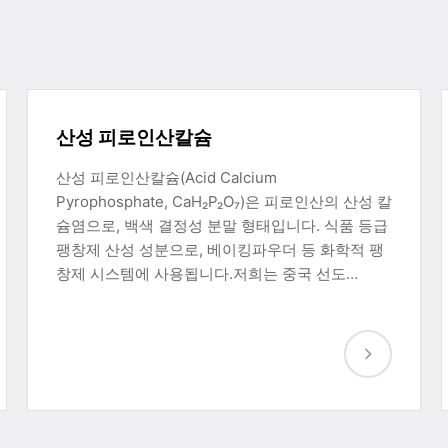
산성 피로인산칼슘
산성 피로인산칼슘(Acid Calcium
Pyrophosphate, CaH₂P₂O₇)은 피로인산의 산성 칼
슘염으로, 백색 결정성 분말 형태입니다. 식품 등급
팽창제 산성 성분으로, 베이킹파우더 등 화학적 팽
창제 시스템에 사용됩니다.저희는 중국 선도…