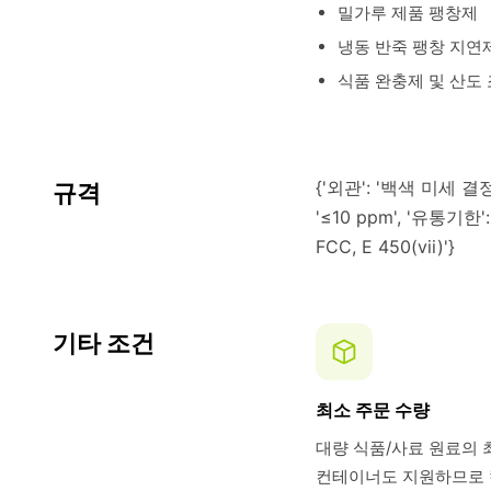
밀가루 제품 팽창제
냉동 반죽 팽창 지연
식품 완충제 및 산도
{'외관': '백색 미세 결정성 
규격
'≤10 ppm', '유통기한
FCC, E 450(vii)'}
기타 조건
최소 주문 수량
대량 식품/사료 원료의 
컨테이너도 지원하므로 칼