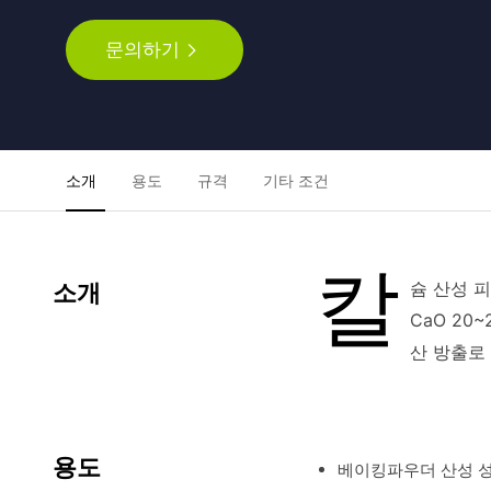
문의하기
소개
용도
규격
기타 조건
칼
슘 산성 피로
소개
CaO 20~
산 방출로
용도
베이킹파우더 산성 