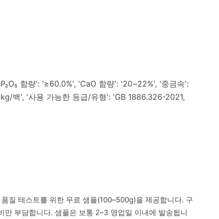
P₂O₅ 함량': '≥60.0%', 'CaO 함량': '20~22%', '중금속':
g/백', '사용 가능한 등급/유형': 'GB 1886.326-2021,
 품질 테스트를 위한 무료 샘플(100–500g)을 제공합니다. 구
만 부담합니다. 샘플은 보통 2–3 영업일 이내에 발송됩니