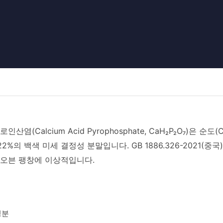
인산염(Calcium Acid Pyrophosphate, CaH₂P₂O₇)은 순도(CaH
22%의 백색 미세 결정성 분말입니다. GB 1886.326-2021(중국),
 오븐 팽창에 이상적입니다.
성분