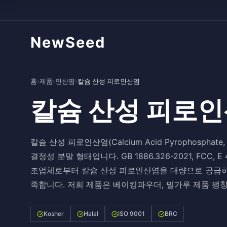
NewSeed
홈
›
제품
›
인산염
›
칼슘 산성 피로인산염
칼슘 산성 피로
칼슘 산성 피로인산염(Calcium Acid Pyrophospha
결정성 분말 형태입니다. GB 1886.326-2021, FCC
조업체로부터 칼슘 산성 피로인산염을 대량으로 공급하며
족합니다. 저희 제품은 베이킹파우더, 밀가루 제품 팽창
Kosher
Halal
ISO 9001
BRC