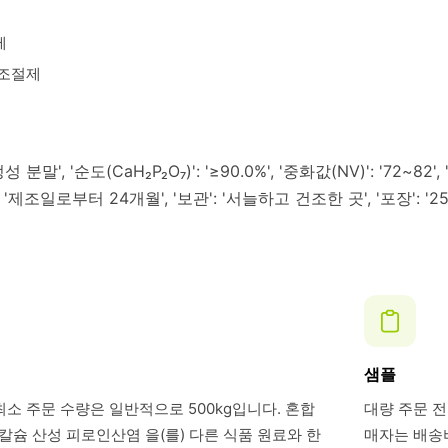
제
 조절제
분말', '순도(CaH₂P₂O₇)': '≥90.0%', '중화값(NV)': '72~82', '
': '제조일로부터 24개월', '보관': '서늘하고 건조한 곳', '포장': '25k
샘플
최소 주문 수량은 일반적으로 500kg입니다. 혼합
대량 주문 전
슘 산성 피로인산염 을(를) 다른 식품 원료와 한
매자는 배송비