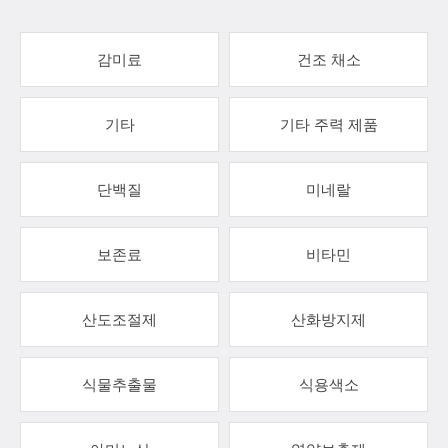
감미료
건조 채소
기타
기타 주력 제품
단백질
미네랄
보존료
비타민
산도조절제
산화방지제
식물추출물
식용색소