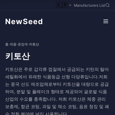
🇰🇷
Manufacturers List
NewSeed
홈
›
제품
›
증점제
›
키토산
키토산
키토산은 주로 갑각류 껍질에서 공급되는 키틴의 탈아
세틸화에서 유래한 식품등급 선형 다당류입니다.저희
는 중국 선도 제조업체로부터 키토산을 대량으로 공급
하며, 분말 및 플레이크 형태로 제공되어 글로벌 식품
산업의 수요를 충족합니다. 저희 키토산은 체중 관리
보충제, 항균 코팅, 과일 및 채소 코팅, 음료 청징 및 폐
수 정화 분야에 널리 사용됩니다.