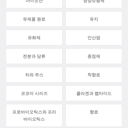
아미노산
영양보충제
유제품 원료
유지
유화제
인산염
전분과 당류
증점제
차와 주스
착향료
코코아 시리즈
콜라겐과 펩타이드
프로바이오틱스와 프리
향료
바이오틱스