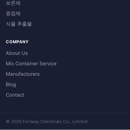
보존제
증점제
식물 추출물
COMPANY
About Us
Mix Container Service
Manufacturers
Blog
Contact
© 2026 Fortway Chemicals Co., Limited.