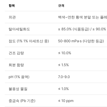
항목
규격
외관
백색~연한 황색 분말 또는 플
탈아세틸화도
≥ 85.0% (식품등급) / ≥ 90.
점도 (1% 1% 아세트산 중)
50-800 mPa·s (다양한 등급)
건조 감량
≤ 10.0%
회분 함량
≤ 1.5%
pH (1% 용액)
7.0-9.0
불용성 물질
≤ 1.0%
중금속 (Pb 기준)
≤ 10 ppm