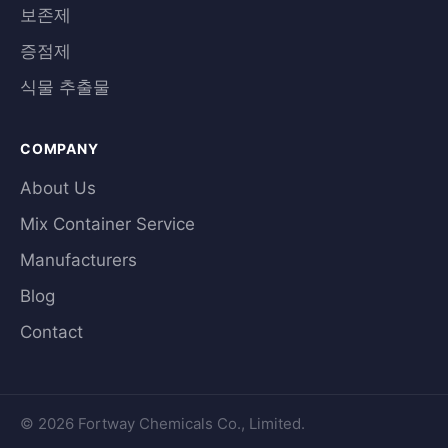
보존제
증점제
식물 추출물
COMPANY
About Us
Mix Container Service
Manufacturers
Blog
Contact
© 2026 Fortway Chemicals Co., Limited.