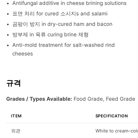
Antifungal additive in cheese brining solutions
표면 처리 for cured 소시지s and salami
곰팡이 방지 in dry-cured ham and bacon
방부제 in 육류 curing brine 제형
Anti-mold treatment for salt-washed rind
cheeses
규격
Grades / Types Available:
Food Grade, Feed Grade
ITEM
SPECIFICATION
외관
White to cream-co