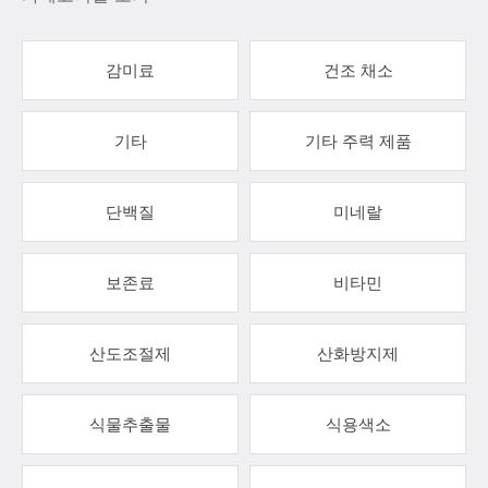
감미료
건조 채소
기타
기타 주력 제품
단백질
미네랄
보존료
비타민
산도조절제
산화방지제
식물추출물
식용색소