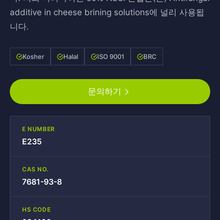
additive in cheese brining solutions에 널리 사용됩
니다.
Kosher
Halal
ISO 9001
BRC
문의하기
E NUMBER
E235
CAS NO.
7681-93-8
HS CODE