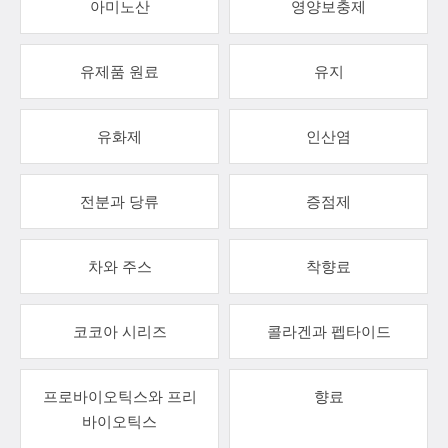
아미노산
영양보충제
유제품 원료
유지
유화제
인산염
전분과 당류
증점제
차와 주스
착향료
코코아 시리즈
콜라겐과 펩타이드
프로바이오틱스와 프리
향료
바이오틱스