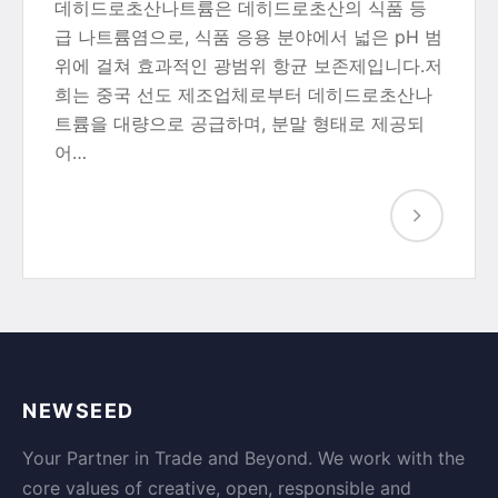
데히드로초산나트륨은 데히드로초산의 식품 등
급 나트륨염으로, 식품 응용 분야에서 넓은 pH 범
위에 걸쳐 효과적인 광범위 항균 보존제입니다.저
희는 중국 선도 제조업체로부터 데히드로초산나
트륨을 대량으로 공급하며, 분말 형태로 제공되
어…
NEWSEED
Your Partner in Trade and Beyond. We work with the
core values of creative, open, responsible and