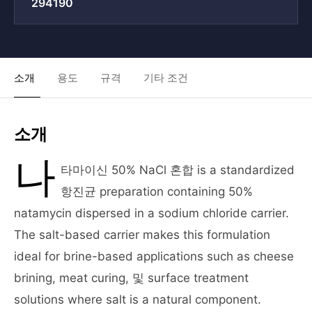
294190
소개
용도
규격
기타 조건
소개
나
타마이신 50% NaCl 혼합 is a standardized
항진균 preparation containing 50%
natamycin dispersed in a sodium chloride carrier.
The salt-based carrier makes this formulation
ideal for brine-based applications such as cheese
brining, meat curing, 및 surface treatment
solutions where salt is a natural component.