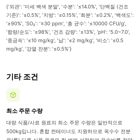
{'외관': '미세 백색 분말', '수분': '≤14.0%', '단백질 (건조
기준)': '≤0.5%', '지방': '≤0.15%', '회분': '≤0.2%', '백색도':
'≥90%', 'SO₂': '≤30 ppm', '총 균수': '≤10000 CFU/g',
'함량/순도': '≥98%', '건조 감량': '≤13%', 'pH': '5.0~7.0',
'중금속': '≤10 mg/kg', '납': '≤2 mg/kg', '비소': '≤0.5
mg/kg', '강열 잔분': '≤0.5%'}
기타 조건
최소 주문 수량
대량 식품/사료 원료의 최소 주문 수량은 일반적으로
500kg입니다. 혼합 컨테이너도 지원하므로 옥수수 전분