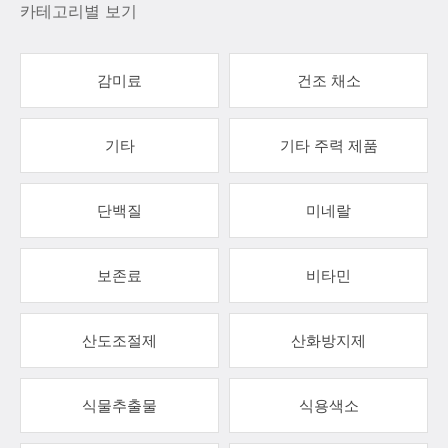
카테고리별 보기
감미료
건조 채소
기타
기타 주력 제품
단백질
미네랄
보존료
비타민
산도조절제
산화방지제
식물추출물
식용색소