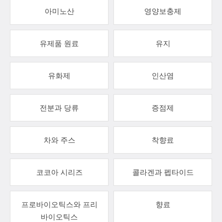
아미노산
영양보충제
유제품 원료
유지
유화제
인산염
전분과 당류
증점제
차와 주스
착향료
코코아 시리즈
콜라겐과 펩타이드
프로바이오틱스와 프리
향료
바이오틱스