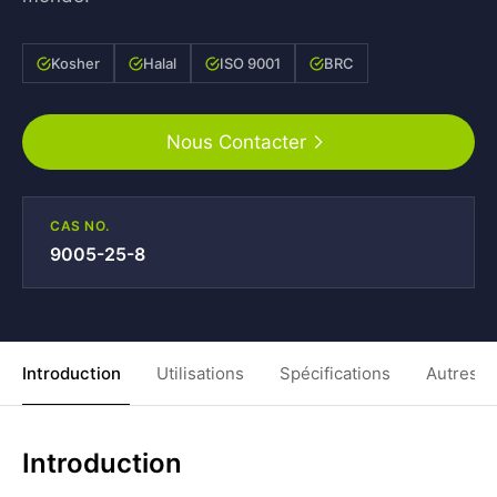
Kosher
Halal
ISO 9001
BRC
Nous Contacter
CAS NO.
9005-25-8
Introduction
Utilisations
Spécifications
Autres C
Introduction