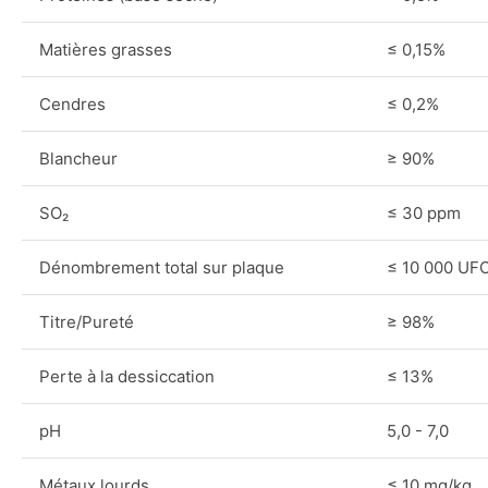
Matières grasses
≤ 0,15%
Cendres
≤ 0,2%
Blancheur
≥ 90%
SO₂
≤ 30 ppm
Dénombrement total sur plaque
≤ 10 000 UF
Titre/Pureté
≥ 98%
Perte à la dessiccation
≤ 13%
pH
5,0 - 7,0
Métaux lourds
≤ 10 mg/kg