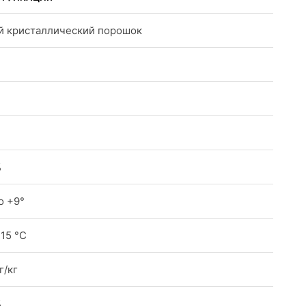
й кристаллический порошок
%
о +9°
15 °C
г/кг
%