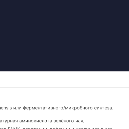
nensis или ферментативного/микробного синтеза.
атурная аминокислота зелёного чая,