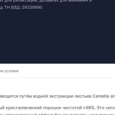
х для релаксации, добавках для внимания и
Код ТН ВЭД: 29339990
ие условия
зводится путём водной экстракции листьев Camellia si
ый кристаллический порошок чистотой ≥98%. Это сигн