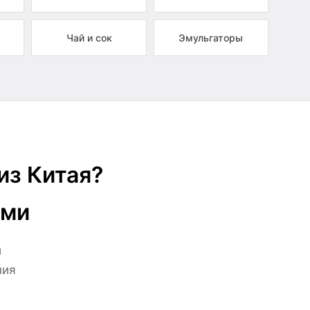
Чай и сок
Эмульгаторы
из Китая?
ами
й
ния