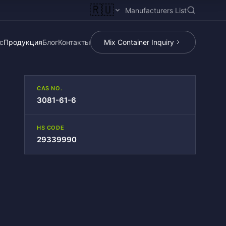
🇷🇺
Manufacturers List
с
Продукция
Блог
Контакты
Mix Container Inquiry
CAS NO.
3081-61-6
HS CODE
29339990