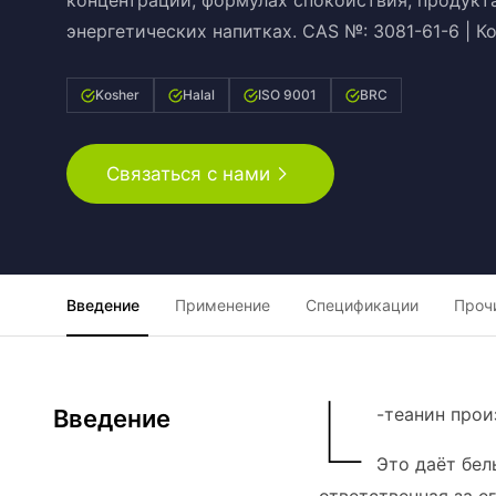
концентрации, формулах спокойствия, продукта
энергетических напитках. CAS №: 3081-61-6 | 
Kosher
Halal
ISO 9001
BRC
Связаться с нами
Введение
Применение
Спецификации
Проч
L
-теанин прои
Введение
Это даёт бел