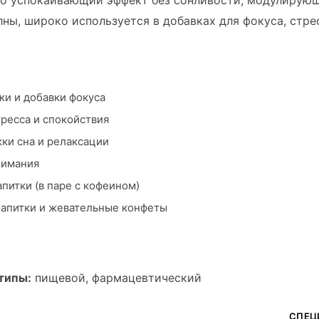
его успокаивающий эффект без сонливости, модулирую
ны, широко используется в добавках для фокуса, стрес
и и добавки фокуса
ресса и спокойствия
ки сна и релаксации
нимания
питки (в паре с кофеином)
апитки и жевательные конфеты
типы:
пищевой, фармацевтический
СПЕЦ