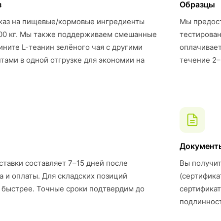
з
Образцы
каз на пищевые/кормовые ингредиенты
Мы предост
00 кг. Мы также поддерживаем смешанные
тестирован
ните L-теанин зелёного чая с другими
оплачивает
ами в одной отгрузке для экономии на
течение 2–
Документ
ставки составляет 7–15 дней после
Вы получит
а и оплаты. Для складских позиций
(сертифика
 быстрее. Точные сроки подтвердим до
сертификат
подлинност