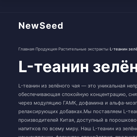
NewSeed
Главная
›
Продукция
›
Растительные экстракты
›
L-теанин зел
L-теанин зелён
L-теанин из зелёного чая — это уникальная не
обеспечивающая спокойную концентрацию, снят
через модуляцию ГАМК, дофамина и альфа-мозг
релаксирующих добавках.Мы поставляем L-теан
производителей Китая, доступный в порошково
напитков по всему миру. Наш L-теанин из зелё