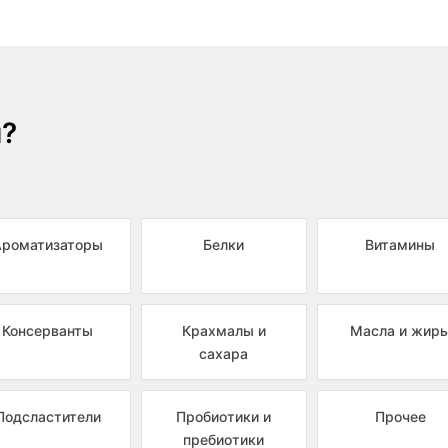
ы?
Ароматизаторы
Белки
Витамины
Консерванты
Крахмалы и
Масла и жир
сахара
Подсластители
Пробиотики и
Прочее
пребиотики