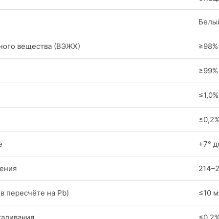
Белы
ного вещества (ВЭЖХ)
≥98%
≥99%
≤1,0%
≤0,2
е
+7° д
ления
214–2
в пересчёте на Pb)
≤10 м
каливания
≤0,2