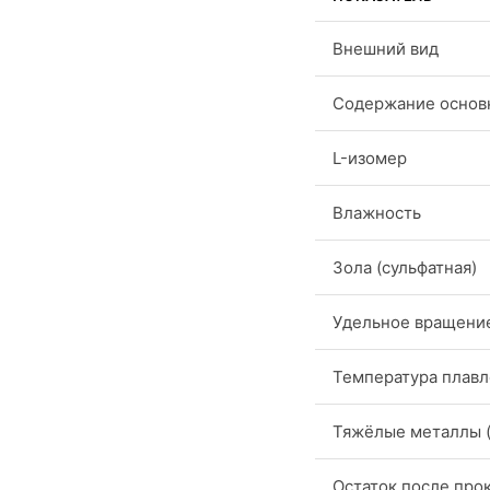
Внешний вид
Содержание основ
L-изомер
Влажность
Зола (сульфатная)
Удельное вращени
Температура плав
Тяжёлые металлы (
Остаток после про