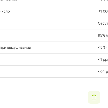
число
≤1 00
Отсут
95% (
 при высушивании
<5% (
<1 pp
<0,1 