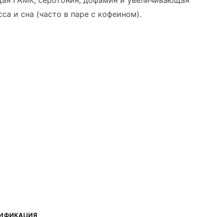
щая ГАМК, серотонин, дофамин и увеличивающая
са и сна (часто в паре с кофеином).
ИФИКАЦИЯ