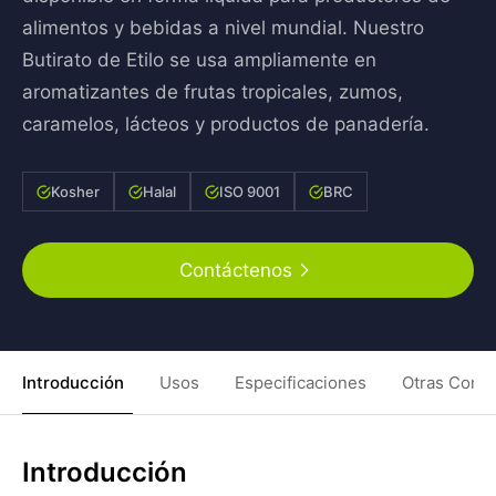
alimentos y bebidas a nivel mundial. Nuestro
Butirato de Etilo se usa ampliamente en
aromatizantes de frutas tropicales, zumos,
caramelos, lácteos y productos de panadería.
Kosher
Halal
ISO 9001
BRC
Contáctenos
Introducción
Usos
Especificaciones
Otras Condi
Introducción