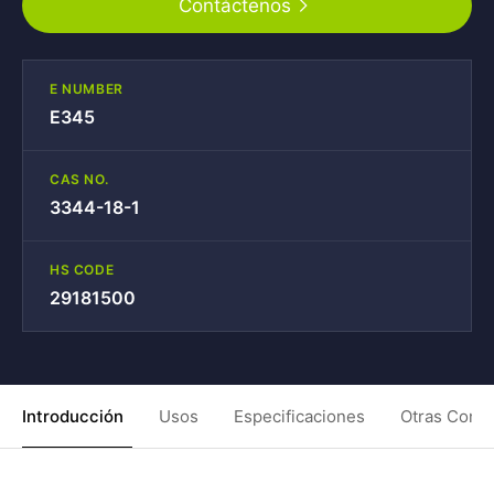
Contáctenos
E NUMBER
E345
CAS NO.
3344-18-1
HS CODE
29181500
Introducción
Usos
Especificaciones
Otras Condi