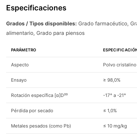
Especificaciones
Grados / Tipos disponibles:
Grado farmacéutico, G
alimentario, Grado para piensos
PARÁMETRO
ESPECIFICACIÓ
Aspecto
Polvo cristalin
Ensayo
≥ 98,0%
Rotación específica [α]D²⁰
-17° a -21°
Pérdida por secado
≤ 1,0%
Metales pesados (como Pb)
≤ 10 mg/kg