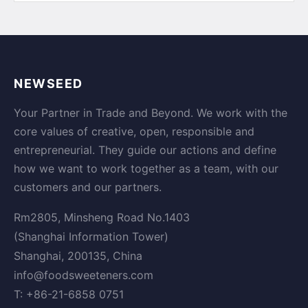
NEWSEED
Your Partner in Trade and Beyond. We work with the
core values of creative, open, responsible and
entrepreneurial. They guide our actions and define
how we want to work together as a team, with our
customers and our partners.
Rm2805, Minsheng Road No.1403
(Shanghai Information Tower)
Shanghai, 200135, China
info@foodsweeteners.com
T: +86-21-6858 0751