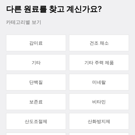
다른 원료를 찾고 계신가요?
카테고리별 보기
감미료
건조 채소
기타
기타 주력 제품
단백질
미네랄
보존료
비타민
산도조절제
산화방지제