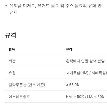
유제품 디저트, 요거트 음료 및 주스 음료의 유화 안
정제
규격
항목
규격
외관
흰색에서 연한 갈색 분말
유형
고메톡실(HM) / 저메톡실(
갈락투론산 (건조 기준)
≥ 65.0%
에스테르화도
HM: > 50% / LM: < 50%