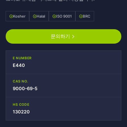
Kosher
Halal
ISO 9001
BRC
문의하기
E NUMBER
E440
CAS NO.
9000-69-5
HS CODE
130220