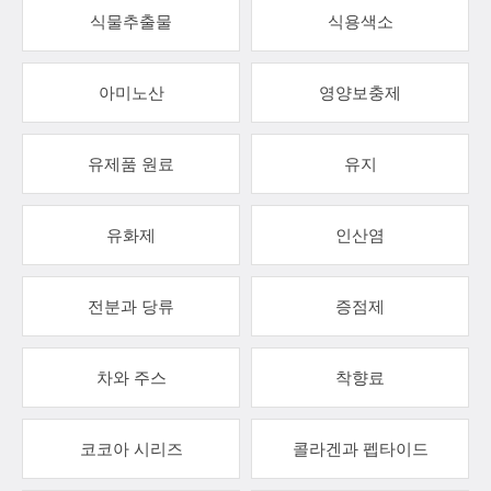
식물추출물
식용색소
아미노산
영양보충제
유제품 원료
유지
유화제
인산염
전분과 당류
증점제
차와 주스
착향료
코코아 시리즈
콜라겐과 펩타이드