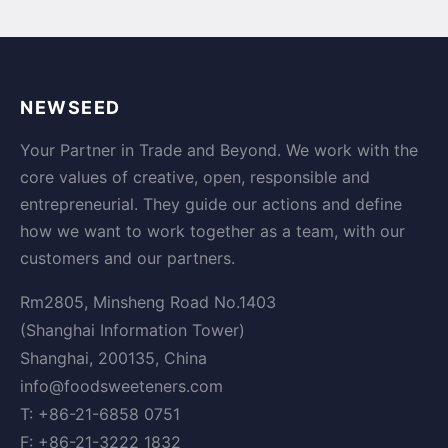
NEWSEED
Your Partner in Trade and Beyond. We work with the
core values of creative, open, responsible and
entrepreneurial. They guide our actions and define
how we want to work together as a team, with our
customers and our partners.
Rm2805, Minsheng Road No.1403
(Shanghai Information Tower)
Shanghai, 200135, China
info@foodsweeteners.com
T: +86-21-6858 0751
F: +86-21-3222 1832