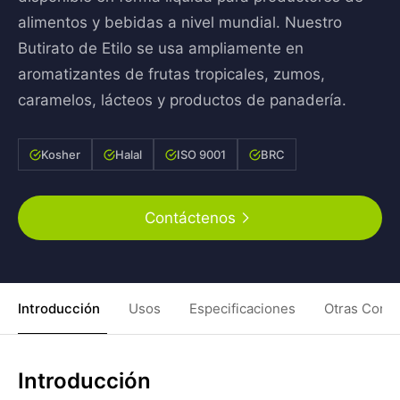
alimentos y bebidas a nivel mundial. Nuestro
Butirato de Etilo se usa ampliamente en
aromatizantes de frutas tropicales, zumos,
caramelos, lácteos y productos de panadería.
Kosher
Halal
ISO 9001
BRC
Contáctenos
Introducción
Usos
Especificaciones
Otras Condi
Introducción