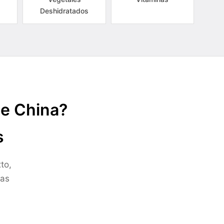
Deshidratados
de China?
s
to,
ras