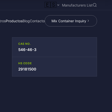
🇪🇸
Manufacturers List
tros
Productos
Blog
Contacto
Mix Container Inquiry
CAS NO.
546-46-3
HS CODE
29181500