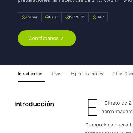
preparaciones farmacéuticas de zinc. CAS Nº: 54
Kosher
Halal
ISO 9001
BRC
Contáctenos
Introducción
Usos
Especificaciones
Otras Con
E
l Citrato de 
Introducción
aproximadame
Proporciona buena b