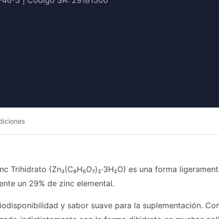
6-46-3 | Código SA: 29181500
diciones
Zinc Trihidrato (Zn₃(C₆H₅O₇)₂·3H₂O) es una forma ligerament
nte un 29% de zinc elemental.
iodisponibilidad y sabor suave para la suplementación. C