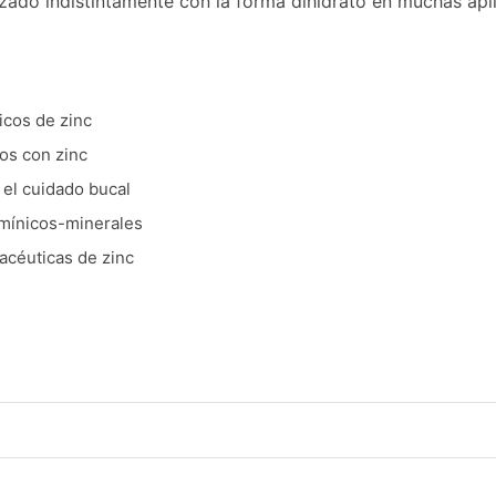
izado indistintamente con la forma dihidrato en muchas apl
icos de zinc
dos con zinc
 el cuidado bucal
amínicos-minerales
acéuticas de zinc