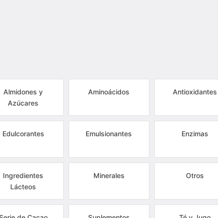
Almidones y
Aminoácidos
Antioxidantes
Azúcares
Edulcorantes
Emulsionantes
Enzimas
Ingredientes
Minerales
Otros
Lácteos
Serie de Cacao
Suplementos
Té y Jugo