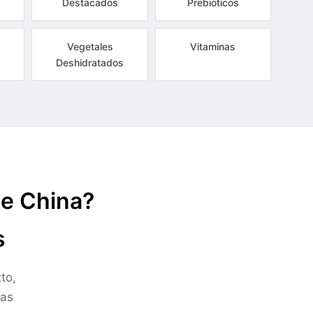
Destacados
Prebióticos
Vegetales
Vitaminas
Deshidratados
de China?
s
to,
ras