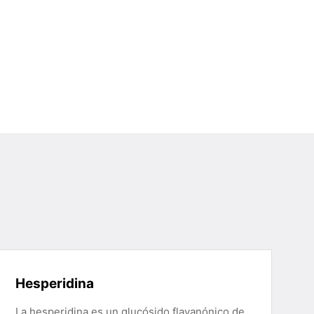
Hesperidina
La hesperidina es un glucósido flavanónico de