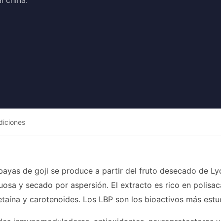
l china.
diciones
 bayas de goji se produce a partir del fruto desecado de L
uosa y secado por aspersión. El extracto es rico en polisa
etaína y carotenoides. Los LBP son los bioactivos más estu