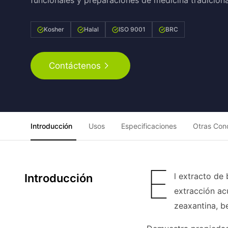
funcionales y preparaciones de medicina tradiciona
Kosher
Halal
ISO 9001
BRC
Contáctenos
Introducción
Usos
Especificaciones
Otras Con
E
l extracto de
Introducción
extracción ac
zeaxantina, b