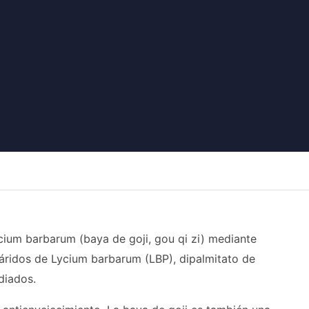
ycium barbarum (baya de goji, gou qi zi) mediante
cáridos de Lycium barbarum (LBP), dipalmitato de
diados.