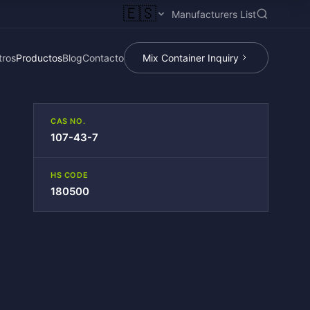
🇪🇸
Manufacturers List
tros
Productos
Blog
Contacto
Mix Container Inquiry
CAS NO.
107-43-7
HS CODE
180500