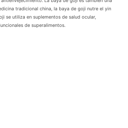
ntienvejecimiento. La baya de goji es también una
icina tradicional china, la baya de goji nutre el yin
ji se utiliza en suplementos de salud ocular,
funcionales de superalimentos.