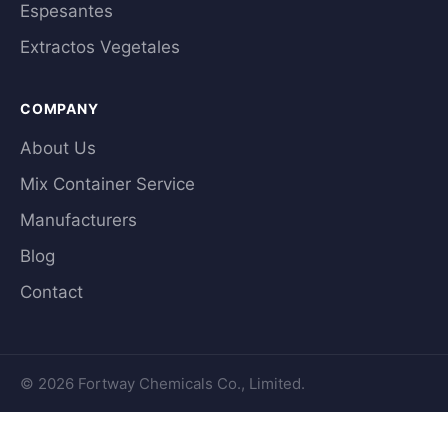
Espesantes
Extractos Vegetales
COMPANY
About Us
Mix Container Service
Manufacturers
Blog
Contact
© 2026 Fortway Chemicals Co., Limited.