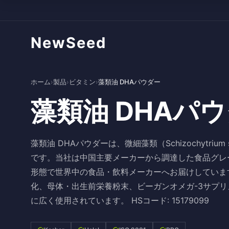
NewSeed
ホーム
›
製品
›
ビタミン
›
藻類油 DHAパウダー
藻類油 DHAパ
藻類油 DHAパウダーは、微細藻類（Schizochytr
です。当社は中国主要メーカーから調達した食品グレ
形態で世界中の食品・飲料メーカーへお届けしていま
化、母体・出生前栄養粉末、ビーガンオメガ-3サプ
に広く使用されています。 HSコード: 15179099