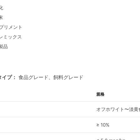
化
末
サプリメント
レミックス
製品
タイプ：
食品グレード、飼料グレード
規格
オフホワイト〜淡黄
≥ 10%