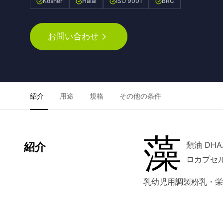
Kosher
Halal
ISO 9001
BRC
お問い合わせ
紹介
用途
規格
その他の条件
藻
類油 DH
紹介
ロカプセ
乳幼児用調製粉乳・栄