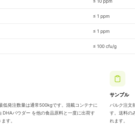
≤ 10 ppm
≤ 1 ppm
≤ 1 ppm
≤ 100 cfu/g
サンプル
最低発注数量は通常500kgです。混載コンテナに
バルク注文前
 DHAパウダー を他の食品原料と一度に出荷す
す。送料の
きます。
れます。