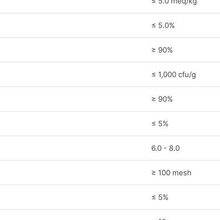
≤ 5.0 meq/kg
≤ 5.0%
）
≥ 90%
≤ 1,000 cfu/g
）
≥ 90%
≤ 5%
6.0 - 8.0
≥ 100 mesh
≤ 5%