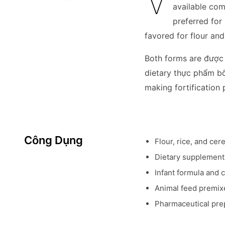
V
available com
preferred for
favored for flour and 
Both forms are được s
dietary thực phẩm bổ
making fortification
Công Dụng
Flour, rice, and cer
Dietary supplement
Infant formula and c
Animal feed premixe
Pharmaceutical prep