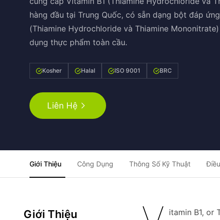
cung cấp Vitamin B1 (Thiamine Hydrochloride và Th
hàng đầu tại Trung Quốc, có sẵn dạng bột đáp ứn
(Thiamine Hydrochloride và Thiamine Mononitrate)
dụng thực phẩm toàn cầu.
Kosher
Halal
ISO 9001
BRC
Liên Hệ
Giới Thiệu
Công Dụng
Thông Số Kỹ Thuật
Điều
itamin B1, or
Giới Thiệu