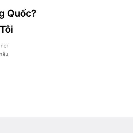
ng Quốc?
Tôi
iner
 mẫu