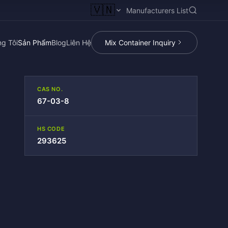
🇻🇳
Manufacturers List
g Tôi
Sản Phẩm
Blog
Liên Hệ
Mix Container Inquiry
CAS NO.
67-03-8
HS CODE
293625