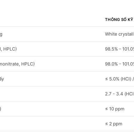
THÔNG SỐ KỸ
ng
White crystal
l, HPLC)
98.5% - 101.
nonitrate, HPLC)
98.0% - 101.
ấy
≤ 5.0% (HCl) 
2.7 - 3.4 (HCl
)
≤ 10 ppm
≤ 2 ppm