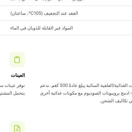
الفقد عند التجفيف (105℃، ساعتان)
المواد غير القابلة للذوبان في الماء
العينات
الحد الأدنى لطلبنا للمكونات الغذائية/العلفية السائبة يبلغ عادةً 500 كغم. ندعم
 ادمج بروبيونات الصوديوم مع مكونات غذائية أخرى
يتحمل المشتري تك
ي تكاليف الشحن.