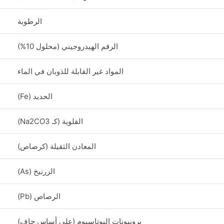
الرطوبة
الرقم الهيدروجيني (محلول 10%)
المواد غير القابلة للذوبان في الماء
الحديد (Fe)
القلوية (كـ Na2CO3)
المعادن الثقيلة (كرصاص)
الزرنيخ (As)
الرصاص (Pb)
بروبيونات البوتاسيوم (على أساس جاف)