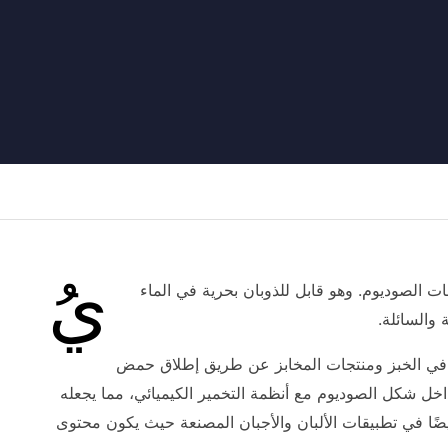
يُ
ت الصوديوم. وهو قابل للذوبان بحرية في الماء
والسائلة.
مو العفن وبكتيريا Bacillus mesentericus (بكتيريا التعفن) في الخبز ومنتجات المخابز عن طريق إطلاق حمض
اخل شكل الصوديوم مع أنظمة التخمير الكيميائي، مما يجعله
أيضًا في تطبيقات الألبان والأجبان المصنعة حيث يكون محتوى