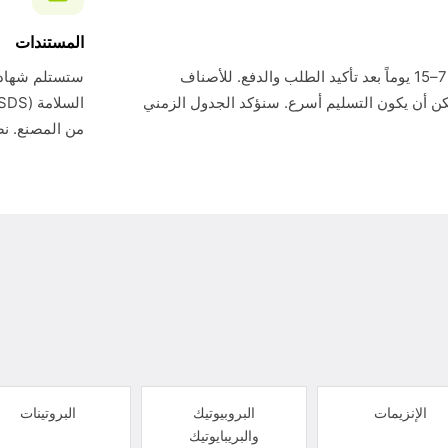
المستندات
وقت التسليم القياسي هو 7–15 يوماً بعد تأكيد الطلب والدفع. للأصناف
ن أن يكون التسليم أسرع. سنؤكد الجدول الزمني
من المصنع. نض
الإنزيمات
البروبيوتيك
البروتينات
والبريبايوتيك