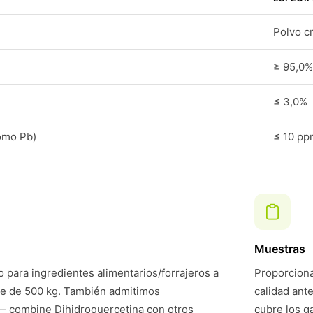
Polvo cr
≥ 95,0%
≤ 3,0%
omo Pb)
≤ 10 pp
Muestras
 para ingredientes alimentarios/forrajeros a
Proporciona
te de 500 kg. También admitimos
calidad ant
— combine Dihidroquercetina con otros
cubre los g