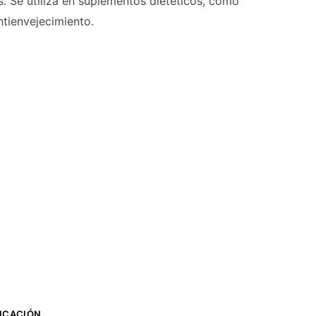
s. Se utiliza en suplementos dietéticos, como
ntienvejecimiento.
FICACIÓN