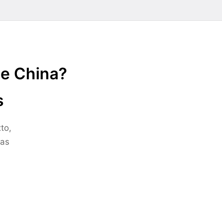
de China?
s
to,
ras