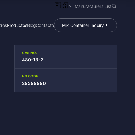
🇪🇸
Manufacturers List
tros
Productos
Blog
Contacto
Mix Container Inquiry
CAS NO.
480-18-2
HS CODE
29399990