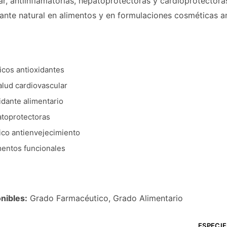
ar, antiinflamatorias, hepatoprotectoras y cardioprotectora
ante natural en alimentos y en formulaciones cosméticas a
icos antioxidantes
alud cardiovascular
dante alimentario
toprotectoras
ico antienvejecimiento
imentos funcionales
nibles:
Grado Farmacéutico, Grado Alimentario
ESPECI