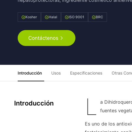
hepatoprotectoras, ingrediente cosmético antienvej
Kosher
Halal
ISO 9001
BRC
Contáctenos
Introducción
Usos
Especificaciones
Otras Con
L
a Dihidroquerc
Introducción
fuentes vegeta
Es uno de los antio