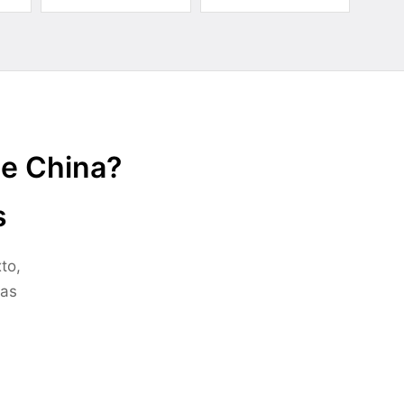
de China?
s
to,
ras