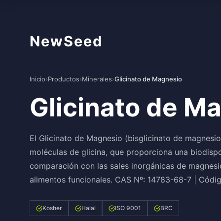
NewSeed
Inicio
›
Productos
›
Minerales
›
Glicinato de Magnesio
Glicinato de M
El Glicinato de Magnesio (bisglicinato de magnesi
moléculas de glicina, que proporciona una biodispon
comparación con las sales inorgánicas de magnesio
alimentos funcionales. CAS Nº: 14783-68-7 | Códi
Kosher
Halal
ISO 9001
BRC