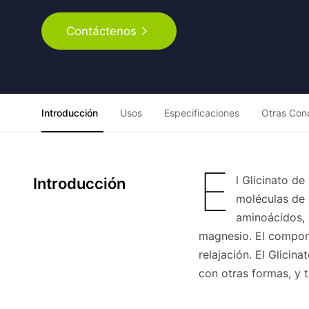
Contáctenos
Introducción
Usos
Especificaciones
Otras Con
E
l Glicinato d
Introducción
moléculas de 
aminoácidos, 
magnesio. El compon
relajación. El Glici
con otras formas, y 