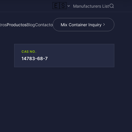
🇪🇸
Manufacturers List
tros
Productos
Blog
Contacto
Mix Container Inquiry
CAS NO.
14783-68-7