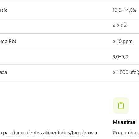
esio
10,0–14,5%
≤ 2,0%
omo Pb)
≤ 10 ppm
6,0–9,0
laca
≤ 1.000 ufc/
Muestras
 para ingredientes alimentarios/forrajeros a
Proporciona