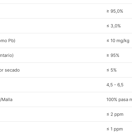
≥ 95,0%
≤ 3,0%
omo Pb)
≤ 10 mg/kg
ntario)
≥ 95%
or secado
≤ 5%
4,5 - 6,5
/Malla
100% pasa m
≤ 2 ppm
≤ 1 ppm