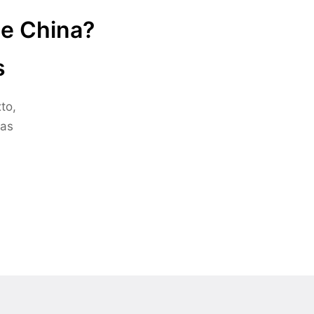
de China?
s
to,
ras