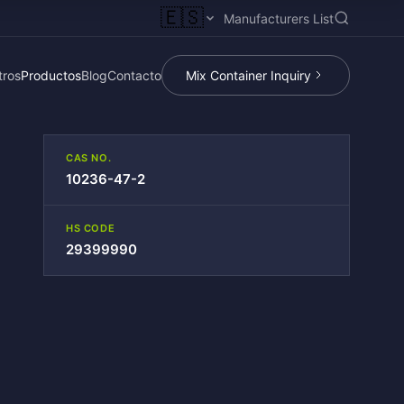
🇪🇸
Manufacturers List
tros
Productos
Blog
Contacto
Mix Container Inquiry
CAS NO.
10236-47-2
HS CODE
29399990