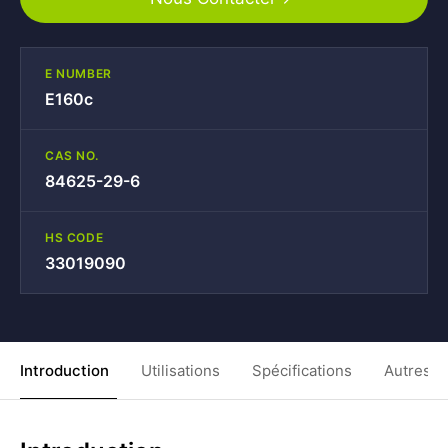
E NUMBER
E160c
CAS NO.
84625-29-6
HS CODE
33019090
Introduction
Utilisations
Spécifications
Autres C