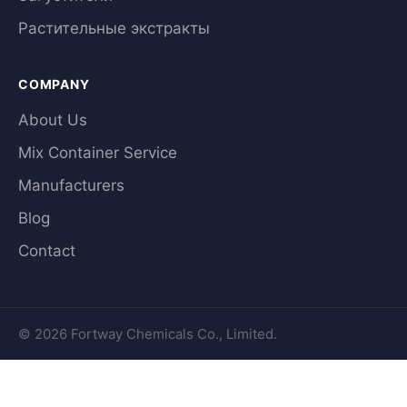
Растительные экстракты
COMPANY
About Us
Mix Container Service
Manufacturers
Blog
Contact
© 2026 Fortway Chemicals Co., Limited.