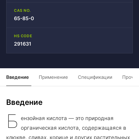
CAS NO.
65-85-0
HS CODE
291631
Введение
Применение
Спецификации
Прочие
Введение
Б
ензойная кислота — это природная
органическая кислота, содержащаяся в
клюкве, сливах, корице и других растительных