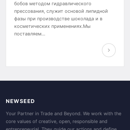
бобов методом гидравлического
прессования, служит основой липидной
фазы при производстве шоколада и в
косметических применениях.Мы
поставляем…
NEWSEED
Your Partner in Trade and Beyond. We work with the
core values of creative, open, responsible and
entrepreneurial. They guide our actions and define