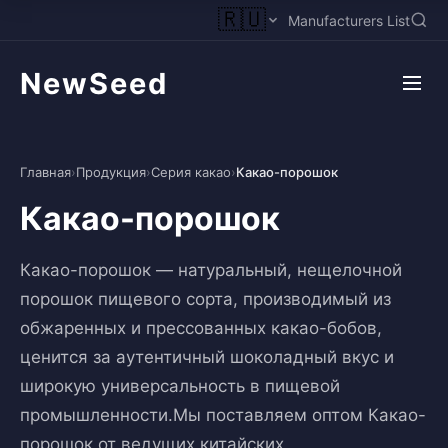
🇷🇺
Manufacturers List
NewSeed
Главная
›
Продукция
›
Серия какао
›
Какао-порошок
Какао-порошок
Какао-порошок — натуральный, нещелочной
порошок пищевого сорта, производимый из
обжаренных и прессованных какао-бобов,
ценится за аутентичный шоколадный вкус и
широкую универсальность в пищевой
промышленности.Мы поставляем оптом Какао-
порошок от ведущих китайских