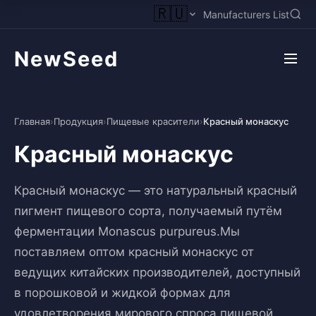
🇷🇺
Manufacturers List
NewSeed
Главная
›
Продукция
›
Пищевые красители
›
Красный монаскус
Красный монаскус
Красный монаскус — это натуральный красный
пигмент пищевого сорта, получаемый путём
ферментации Monascus purpureus.Мы
поставляем оптом красный монаскус от
ведущих китайских производителей, доступный
в порошковой и жидкой формах для
удовлетворения мирового спроса пищевой