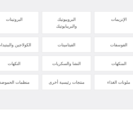
الإنزيمات
البروبيوتيك
البروتينات
والبريبايوتيك
الفوسفات
الفيتامينات
الكولاجين والببتيدا
المنكهات
النشا والسكريات
النكهات
ملونات الغذاء
منتجات رئيسية أخرى
منظمات الحموضة