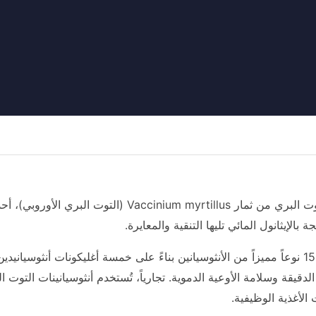
ستخلص أنثوسيانينات التوت البري من ثمار m myrtillus
بالإيثانول المائي تليها التنقية والمعايرة.
يحتوي التوت البري على 15 نوعاً مميزاً من الأنثوسيانين بناءً على خمسة أغليكو
الدقيقة وسلامة الأوعية الدموية. تجارياً، تُستخدم أنثوسيانينات الت
 الأغذية الوظيفية.