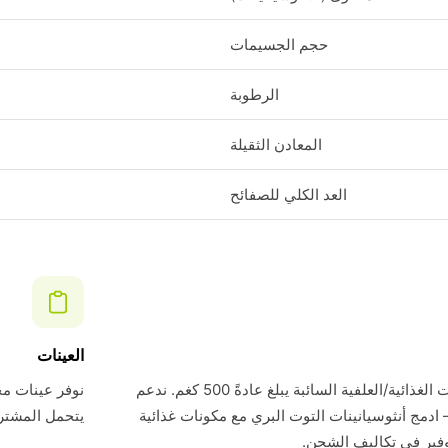
حجم الجسيمات
الرطوبة
المعادن الثقيلة
العد الكلي للصفائح
العينات
الحد الأدنى لطلبنا للمكونات الغذائية/العلفية السائبة يبلغ عادةً 500 كغم. ندعم
 ادمج أنثوسيانينات التوت البري مع مكونات غذائية
يتحمل المشتري تك
فير في تكاليف الشحن.