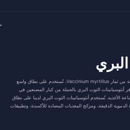
م
البري
أنثوسيانينات التوت البري هي أصباغ فلافونويد قوية مستخلصة من ثمار Vaccinium myrtillus، تُستخدم على نطاق واسع
 أنثوسيانينات التوت البري بالجملة من كبار المصنعين في
الأغذية. تُستخدم أنثوسيانينات التوت البري لدينا على نطاق
لدموية الدقيقة، ومزائج المغذيات المضادة للأكسدة، وتطبيقات