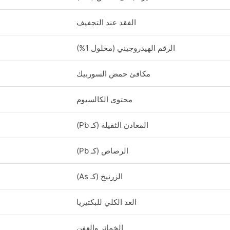
الفقد عند التجفيف
الرقم الهيدروجيني (محلول 1%)
مكافئ حمض السوربيك
محتوى الكالسيوم
المعادن الثقيلة (كـ Pb)
الرصاص (كـ Pb)
الزرنيخ (كـ As)
العد الكلي للبكتيريا
الخمائر والعفن