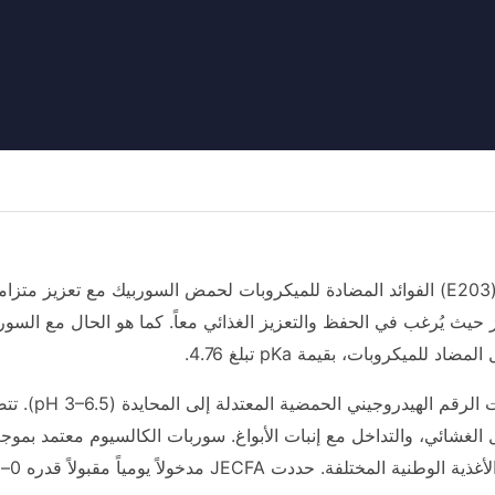
وفر سوربات الكالسيوم (E203) الفوائد المضادة للميكروبات لحمض السوربيك مع 
بز حيث يُرغب في الحفظ والتعزيز الغذائي معاً. كما هو الحال مع ال
د للميكروبات، بقيمة pKa تبلغ 4.76.
وهذا يجعله 