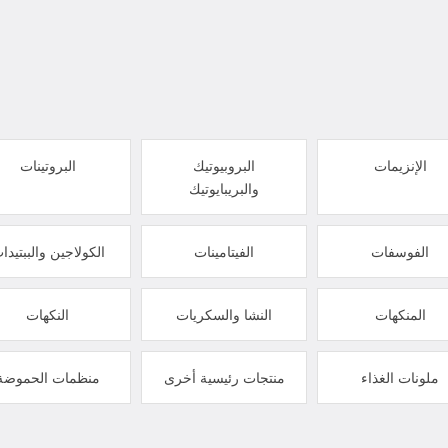
الإنزيمات
البروبيوتيك
البروتينات
والبريبايوتيك
الفوسفات
الفيتامينات
الكولاجين والببتيدا
المنكهات
النشا والسكريات
النكهات
ملونات الغذاء
منتجات رئيسية أخرى
منظمات الحموضة