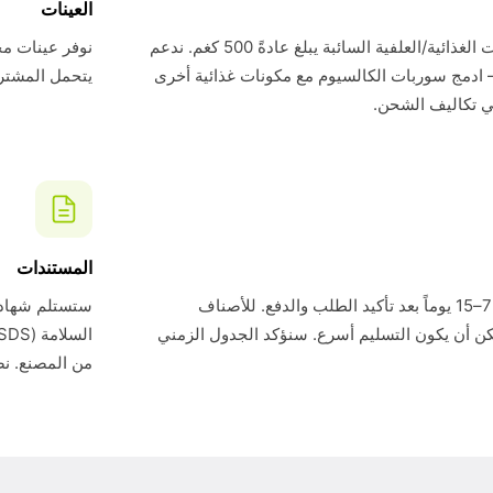
العينات
الحد الأدنى لطلبنا للمكونات الغذائية/العلفية السائبة يبلغ عادةً 500 كغم. ندعم
— ادمج سوربات الكالسيوم مع مكونات غذائية أخرى
يتحمل المشتري تك
ي تكاليف الشحن.
المستندات
وقت التسليم القياسي هو 7–15 يوماً بعد تأكيد الطلب والدفع. للأصناف
ن أن يكون التسليم أسرع. سنؤكد الجدول الزمني
من المصنع. نض