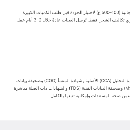
نوفر عينات مجانية (100–500 غ) لاختبار الجودة قبل طلب الكميات الكبيرة.
اليف الشحن فقط. تُرسل العينات عادةً خلال 2–3 أيام عمل.
ستستلم شهادة التحليل (COA) الأصلية وشهادة المنشأ (COO) وصحيفة بيانات
السلامة (MSDS) وصحيفة البيانات الفنية (TDS) والشهادات ذات الصلة مباشرة
من صحة المستندات وإمكانية تتبعها بالكامل.