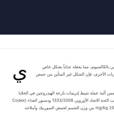
ي
تعزيز متزامن بالكالسيوم، مما يجعله جذاباً بشكل خاص
سوربات الأخرى، فإن الشكل غير المتأين من حمض
فعالاً في بيئات الرقم الهيدروجيني الحمضية المعتدلة إلى المحايدة (pH 3–6.5). تتضمن آلية عمله تثبيط إنزيمات نازعة الهيدروجين في الخلايا
الميكروبية، وتعطيل النقل الغشائي، والتداخل مع إنبات الأبواغ. سوربات الكالسيوم معتمد بموجب لائحة الاتحاد الأوروبي 1333/2008 ودستور الغذاء (Codex
Alimentarius) وقوانين الأغذية الوطنية المختلفة. حددت JECFA مدخولاً يومياً مقبولاً قدره 0–25 mg/kg من وزن الجسم لحمض السوربيك وأملاحه