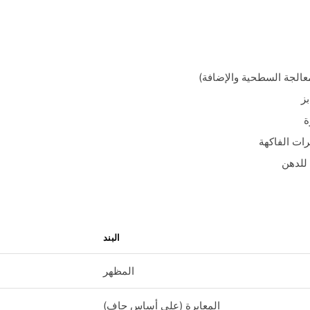
معالجة السطحية والإضافة)
ز
ة
ات الفاكهة
 للدهن
البند
المظهر
المعايرة (على أساس جاف)