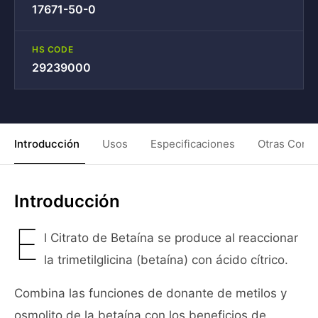
17671-50-0
HS CODE
29239000
Introducción
Usos
Especificaciones
Otras Condi
Introducción
E
l Citrato de Betaína se produce al reaccionar
la trimetilglicina (betaína) con ácido cítrico.
Combina las funciones de donante de metilos y
osmolito de la betaína con los beneficios de