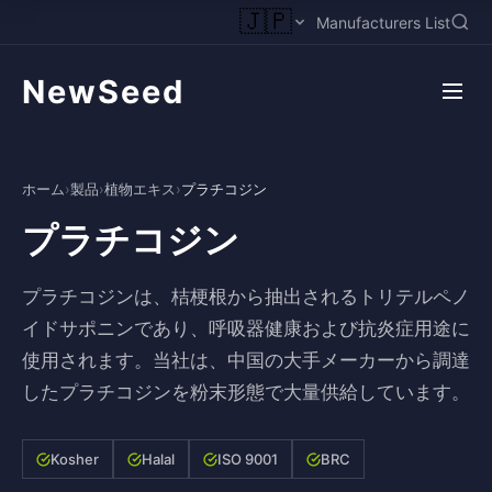
🇯🇵
Manufacturers List
NewSeed
ホーム
›
製品
›
植物エキス
›
プラチコジン
プラチコジン
プラチコジンは、桔梗根から抽出されるトリテルペノ
イドサポニンであり、呼吸器健康および抗炎症用途に
使用されます。当社は、中国の大手メーカーから調達
したプラチコジンを粉末形態で大量供給しています。
Kosher
Halal
ISO 9001
BRC