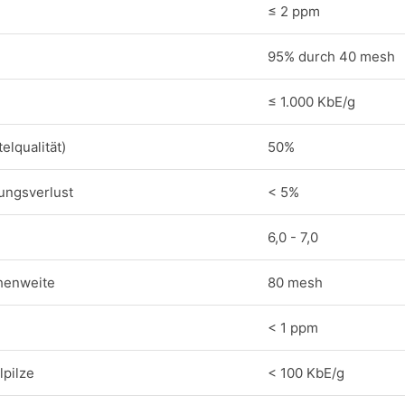
≤ 2 ppm
95% durch 40 mesh
≤ 1.000 KbE/g
elqualität)
50%
ungsverlust
< 5%
6,0 - 7,0
henweite
80 mesh
< 1 ppm
pilze
< 100 KbE/g