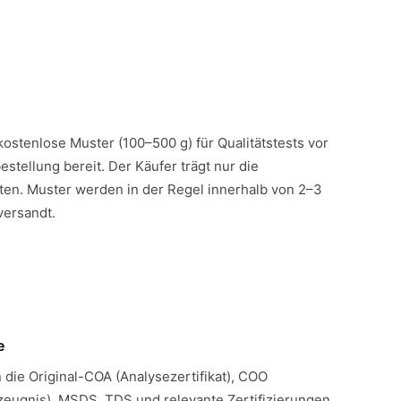
 kostenlose Muster (100–500 g) für Qualitätstests vor
estellung bereit. Der Käufer trägt nur die
en. Muster werden in der Regel innerhalb von 2–3
versandt.
e
n die Original-COA (Analysezertifikat), COO
eugnis), MSDS, TDS und relevante Zertifizierungen