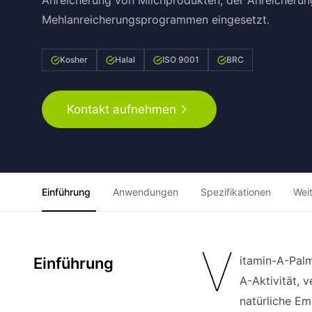
Anreicherung von Milchprodukten, der Anreicherun
Mehlanreicherungsprogrammen eingesetzt.
Kosher
Halal
ISO 9001
BRC
Kontakt aufnehmen
Einführung
Anwendungen
Spezifikationen
Wei
V
itamin-A-Palm
Einführung
A-Aktivität, 
natürliche Em