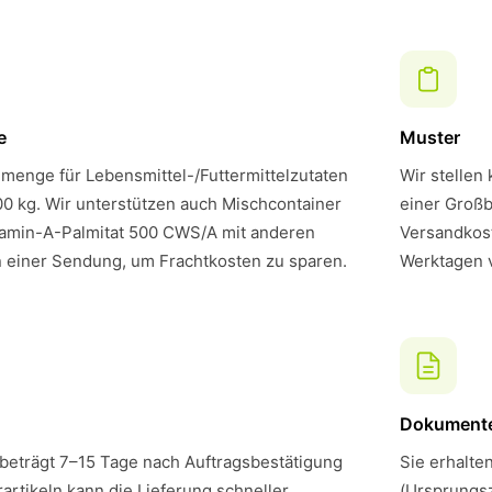
e
Muster
menge für Lebensmittel-/Futtermittelzutaten
Wir stellen
00 kg. Wir unterstützen auch Mischcontainer
einer Großb
tamin-A-Palmitat 500 CWS/A mit anderen
Versandkost
n einer Sendung, um Frachtkosten zu sparen.
Werktagen 
Dokument
 beträgt 7–15 Tage nach Auftragsbestätigung
Sie erhalte
artikeln kann die Lieferung schneller
(Ursprungsz