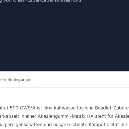
g von Clean-Label-Lebensmitteln und
tere Bedingungen
itat 500 CWS/A ist eine kaltwasserlösliche Beadlet-Zubere
verkapselt in einer Akaziengummi-Matrix (/A steht für Akazi
ulgiereigenschaften und ausgezeichnete Kompatibilität mit 