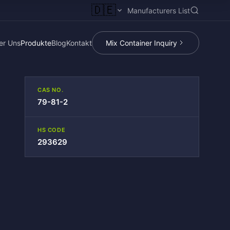
🇩🇪
Manufacturers List
er Uns
Produkte
Blog
Kontakt
Mix Container Inquiry
CAS NO.
79-81-2
HS CODE
293629