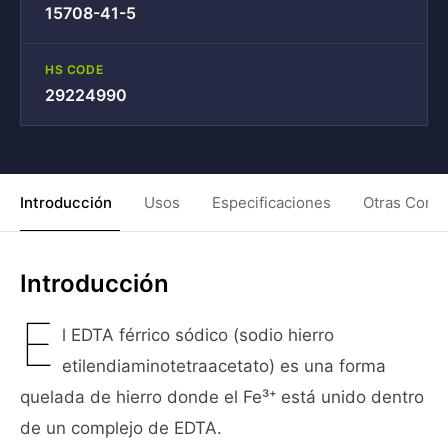
15708-41-5
HS CODE
29224990
Introducción
Usos
Especificaciones
Otras Condi
Introducción
E
l EDTA férrico sódico (sodio hierro
etilendiaminotetraacetato) es una forma
quelada de hierro donde el Fe³⁺ está unido dentro
de un complejo de EDTA.