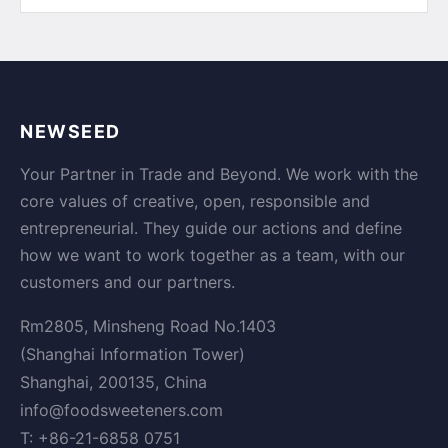
NEWSEED
Your Partner in Trade and Beyond. We work with the
core values of creative, open, responsible and
entrepreneurial. They guide our actions and define
how we want to work together as a team, with our
customers and our partners.
Rm2805, Minsheng Road No.1403
(Shanghai Information Tower)
Shanghai, 200135, China
info@foodsweeteners.com
T: +86-21-6858 0751