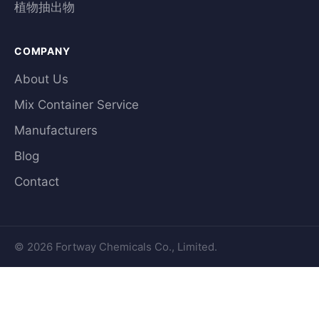
植物抽出物
COMPANY
About Us
Mix Container Service
Manufacturers
Blog
Contact
© 2026 Fortway Chemicals Co., Limited.