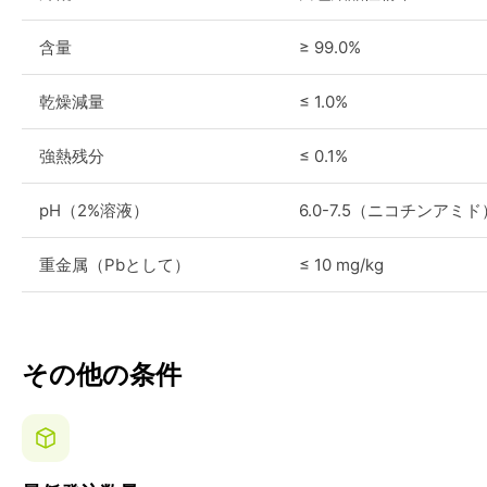
含量
≥ 99.0%
乾燥減量
≤ 1.0%
強熱残分
≤ 0.1%
pH（2%溶液）
6.0-7.5（ニコチンアミド
重金属（Pbとして）
≤ 10 mg/kg
その他の条件