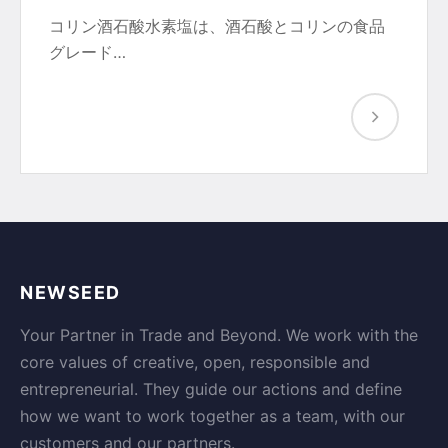
コリン酒石酸水素塩は、酒石酸とコリンの食品
グレード…
NEWSEED
Your Partner in Trade and Beyond. We work with the
core values of creative, open, responsible and
entrepreneurial. They guide our actions and define
how we want to work together as a team, with our
customers and our partners.