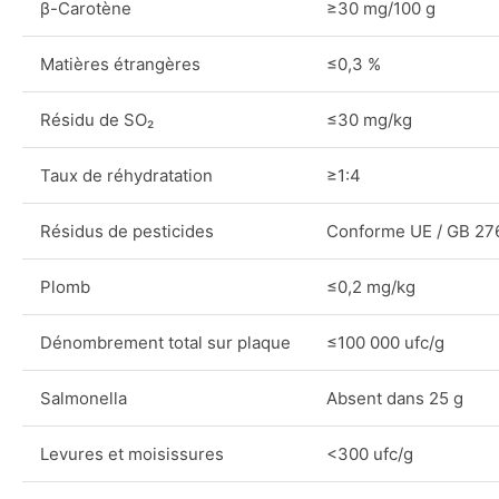
β-Carotène
≥30 mg/100 g
Matières étrangères
≤0,3 %
Résidu de SO₂
≤30 mg/kg
Taux de réhydratation
≥1:4
Résidus de pesticides
Conforme UE / GB 27
Plomb
≤0,2 mg/kg
Dénombrement total sur plaque
≤100 000 ufc/g
Salmonella
Absent dans 25 g
Levures et moisissures
<300 ufc/g