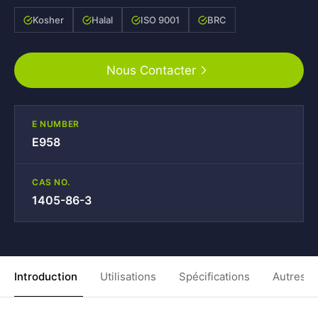
Kosher
Halal
ISO 9001
BRC
Nous Contacter
E NUMBER
E958
CAS NO.
1405-86-3
Introduction
Utilisations
Spécifications
Autres C