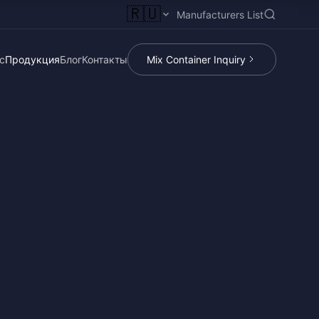
🇷🇺
Manufacturers List
с
Продукция
Блог
Контакты
Mix Container Inquiry