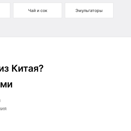
Чай и сок
Эмульгаторы
из Китая?
ами
й
ния