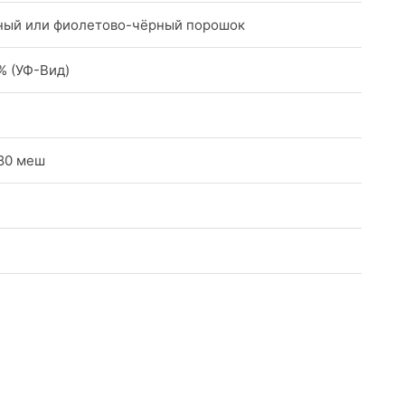
ный или фиолетово-чёрный порошок
5% (УФ-Вид)
80 меш