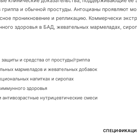
ные клинические доказательства, поддерживающие её 
 гриппа и обычной простуды. Антоцианы проявляют м
сное проникновение и репликацию. Коммерчески экст
нного здоровья в БАД, жевательных мармеладах, сироп
защиты и средства от простуды/гриппа
льных мармеладов и жевательных добавок
кциональных напитках и сиропах
 иммунного здоровья
и антивозрастные нутрицевтические смеси
СПЕЦИФИКАЦИ