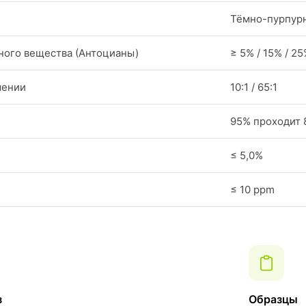
Тёмно-пурпур
ого вещества (Антоцианы)
≥ 5% / 15% / 2
шении
10:1 / 65:1
95% проходит 
≤ 5,0%
≤ 10 ppm
з
Образцы