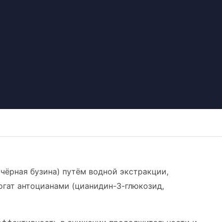
 чёрная бузина) путём водной экстракции,
огат антоцианами (цианидин-3-глюкозид,