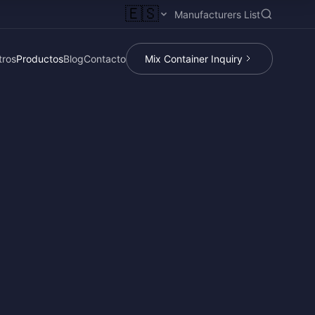
🇪🇸
Manufacturers List
tros
Productos
Blog
Contacto
Mix Container Inquiry