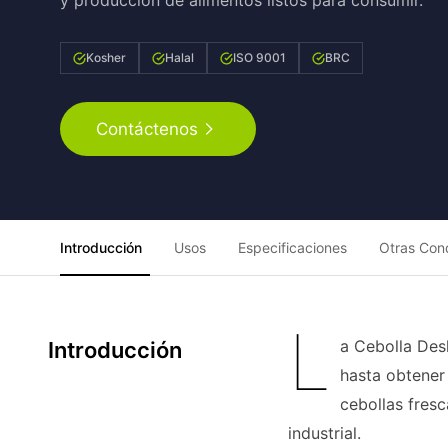
y producción de alimentos listos para consumir.
Kosher
Halal
ISO 9001
BRC
Contáctenos
Introducción
Usos
Especificaciones
Otras Con
L
a Cebolla Des
Introducción
hasta obtener
cebollas fresc
industrial.