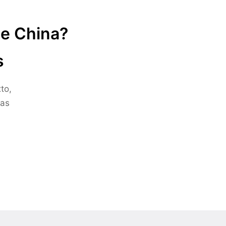
de China?
s
to,
ras