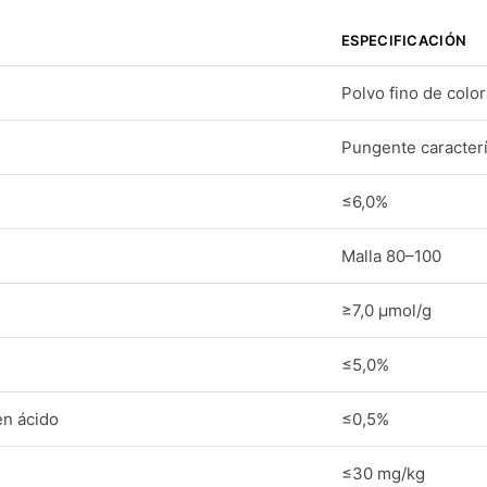
ESPECIFICACIÓN
Polvo fino de colo
Pungente caracterí
≤6,0%
Malla 80–100
≥7,0 μmol/g
≤5,0%
en ácido
≤0,5%
≤30 mg/kg