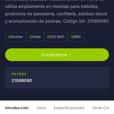
utiliza ampliamente en mezclas para bebidas,
productos de panadería, confitería, adobos secos
y aromatización de postres. Código SA: 21069090
Kosher
Halal
ISO 9001
BRC
Contáctenos
HS CODE
21069090
Introducción
Usos
Especificaciones
Otras Condi