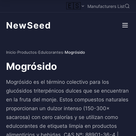
🇪🇸
Manufacturers List
NewSeed
Inicio
›
Productos
›
Edulcorantes
›
Mogrósido
Mogrósido
Mogrósido es el término colectivo para los
glucósidos triterpénicos dulces que se encuentran
en la fruta del monje. Estos compuestos naturales
proporcionan un dulzor intenso (150-300×
sacarosa) con cero calorías y se utilizan como
edulcorantes de etiqueta limpia en productos
alimenticios y bebidas. CAS Nº: 88901-36-4 |