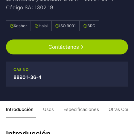
Código SA: 1302.19
Kosher
Halal
ISO 9001
BRC
Contáctenos
CAS NO.
88901-36-4
Introducción
Usos
Especificaciones
Otras Condi
Introducción