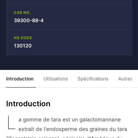
CAS NO.
39300-88-4
HS CODE
130120
Introduction
Utilisations
Spécifications
Autres C
Introduction
L
a gomme de tara est un galactomannane
extrait de l'endosperme des graines du tara