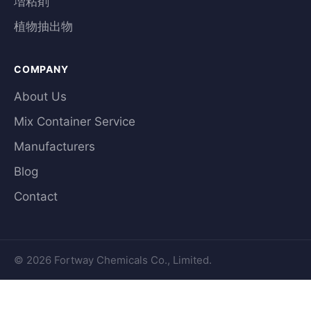
増粘剤
植物抽出物
COMPANY
About Us
Mix Container Service
Manufacturers
Blog
Contact
© 2026 Fortway Chemicals Co., Limited.