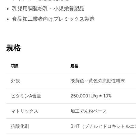
乳児用調製粉乳・小児栄養製品
食品加工業者向けプレミックス製造
規格
項目
規格
外観
淡黄色～黄色の流動性粉末
ビタミンA含量
250,000 IU/g ± 10%
マトリックス
加工でん粉ベース
抗酸化剤
BHT（ブチルヒドロキシトルエ