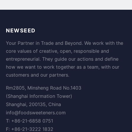
NEWSEED
Your Partner in Trade and Beyond. We work with the
core values of creative, open, responsible and
entrepreneurial. They guide our actions and define
how we want to work together as a team, with our
customers and our partners.
Rm2805, Minsheng Road No.1403
(Shanghai Information Tower)
Shanghai, 200135, China
info@foodsweeteners.com
T: +86-21-6858 0751
F: +86-21-3222 1832