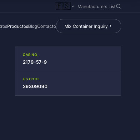
🇪🇸
Manufacturers List
tros
Productos
Blog
Contacto
Mix Container Inquiry
CAS NO.
2179-57-9
HS CODE
29309090