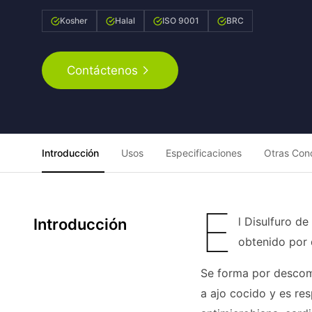
Kosher
Halal
ISO 9001
BRC
Contáctenos
Introducción
Usos
Especificaciones
Otras Con
E
l Disulfuro 
Introducción
obtenido por 
Se forma por descomp
a ajo cocido y es re