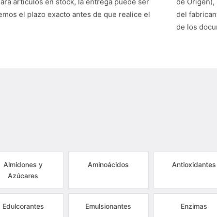
Para artículos en stock, la entrega puede ser
de Origen),
mos el plazo exacto antes de que realice el
del fabrican
de los doc
Almidones y
Aminoácidos
Antioxidantes
Azúcares
Edulcorantes
Emulsionantes
Enzimas