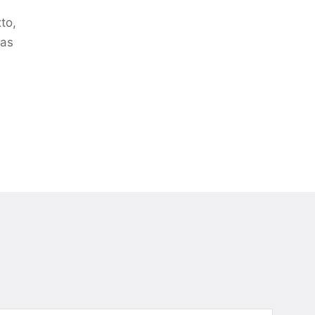
to,
ras