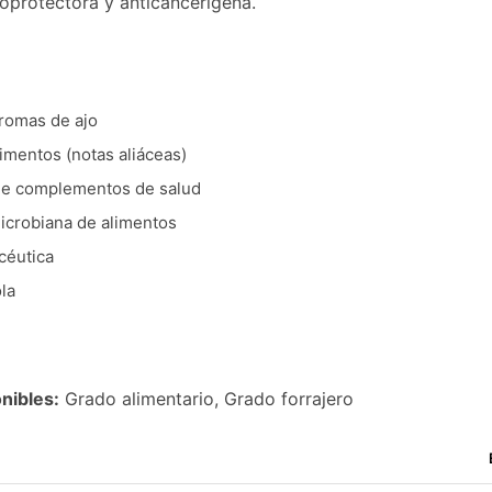
ioprotectora y anticancerígena.
romas de ajo
imentos (notas aliáceas)
 de complementos de salud
icrobiana de alimentos
céutica
la
nibles:
Grado alimentario, Grado forrajero