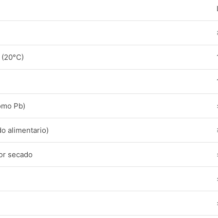
 (20°C)
omo Pb)
o alimentario)
or secado