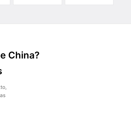
de China?
s
to,
ras