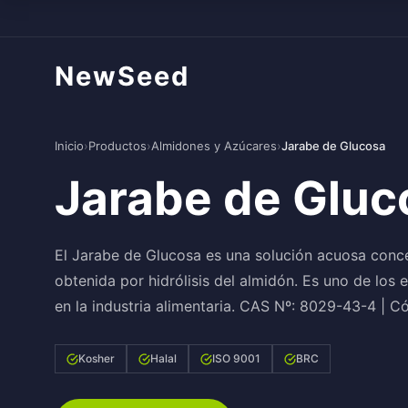
NewSeed
Inicio
›
Productos
›
Almidones y Azúcares
›
Jarabe de Glucosa
Jarabe de Gluc
El Jarabe de Glucosa es una solución acuosa conce
obtenida por hidrólisis del almidón. Es uno de los 
en la industria alimentaria. CAS Nº: 8029-43-4 | C
Kosher
Halal
ISO 9001
BRC