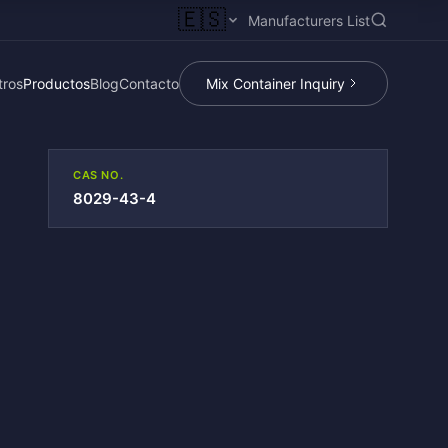
🇪🇸
Manufacturers List
tros
Productos
Blog
Contacto
Mix Container Inquiry
CAS NO.
8029-43-4