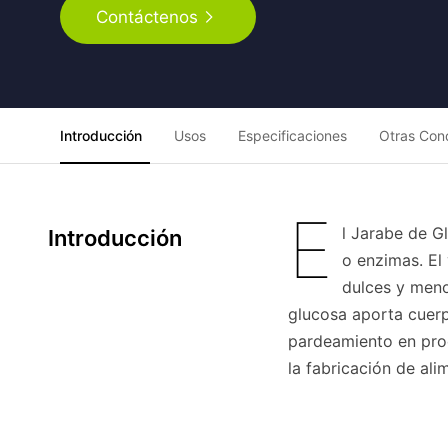
Contáctenos
Introducción
Usos
Especificaciones
Otras Con
E
l Jarabe de G
Introducción
o enzimas. El
dulces y meno
glucosa aporta cuerpo
pardeamiento en prod
la fabricación de ali