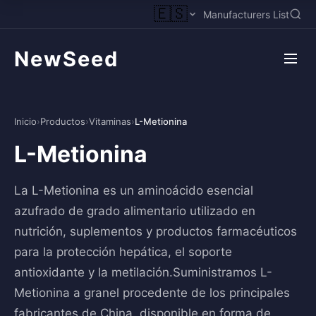
🇪🇸
Manufacturers List
NewSeed
Inicio
›
Productos
›
Vitaminas
›
L-Metionina
L-Metionina
La L-Metionina es un aminoácido esencial
azufrado de grado alimentario utilizado en
nutrición, suplementos y productos farmacéuticos
para la protección hepática, el soporte
antioxidante y la metilación.Suministramos L-
Metionina a granel procedente de los principales
fabricantes de China, disponible en forma de