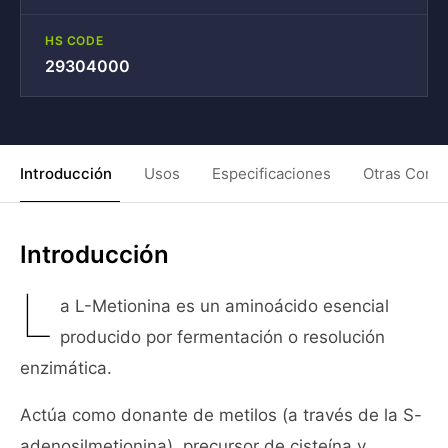
HS CODE
29304000
Introducción
Usos
Especificaciones
Otras Condi
Introducción
L
a L-Metionina es un aminoácido esencial
producido por fermentación o resolución
enzimática.
Actúa como donante de metilos (a través de la S-
adenosilmetionina), precursor de cisteína y