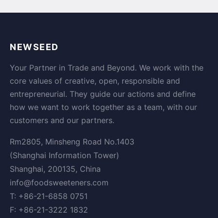
NEWSEED
Your Partner in Trade and Beyond. We work with the
core values of creative, open, responsible and
entrepreneurial. They guide our actions and define
how we want to work together as a team, with our
customers and our partners.
Rm2805, Minsheng Road No.1403
(Shanghai Information Tower)
Shanghai, 200135, China
info@foodsweeteners.com
T: +86-21-6858 0751
F: +86-21-3222 1832