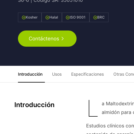
36-6 | Código SA: 35051010
Kosher
Halal
ISO 9001
BRC
Contáctenos
Introducción
Usos
Especificaciones
Otras Con
L
a Maltodextrin
Introducción
almidón para c
Estudios clínicos co