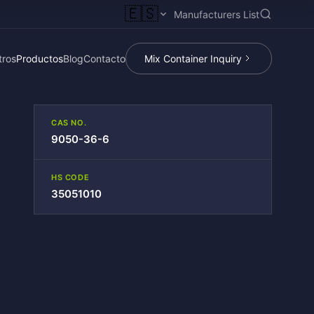
🇪🇸
Manufacturers List
tros
Productos
Blog
Contacto
Mix Container Inquiry
CAS NO.
9050-36-6
HS CODE
35051010