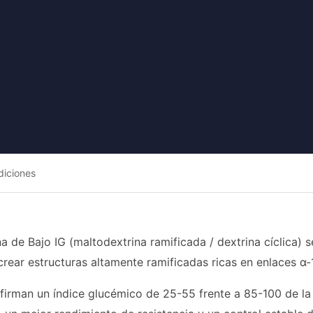
diciones
a de Bajo IG (maltodextrina ramificada / dextrina cíclica)
rear estructuras altamente ramificadas ricas en enlaces α-1,
nfirman un índice glucémico de 25-55 frente a 85-100 de la