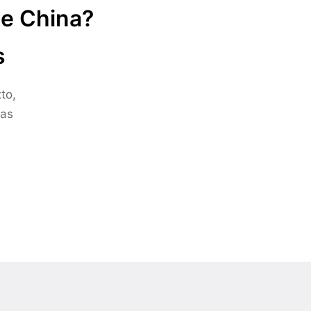
de China?
s
to,
ras