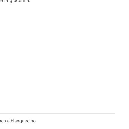
e la glucemia.
anco a blanquecino