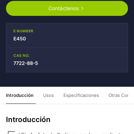
Contáctenos
E NUMBER
E450
CAS NO.
7722-88-5
Introducción
Usos
Especificaciones
Otras Condi
Introducción