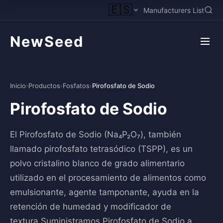
🇪🇸
Manufacturers List
NewSeed
Inicio
›
Productos
›
Fosfatos
›
Pirofosfato de Sodio
Pirofosfato de Sodio
El Pirofosfato de Sodio (Na₄P₂O₇), también
llamado pirofosfato tetrasódico (TSPP), es un
polvo cristalino blanco de grado alimentario
utilizado en el procesamiento de alimentos como
emulsionante, agente tamponante, ayuda en la
retención de humedad y modificador de
textura.Suministramos Pirofosfato de Sodio a